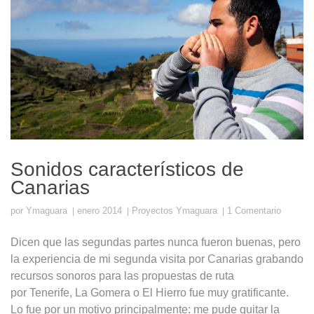
Sonidos característicos de
Canarias
por
Ymaguara
enero 2014
Proyectos Ymaguara
1 Comentario
Dicen que las segundas partes nunca fueron buenas, pero
la experiencia de mi segunda visita por Canarias grabando
recursos sonoros para las propuestas de ruta
por Tenerife, La Gomera o El Hierro fue muy gratificante.
Lo fue por un motivo principalmente: me pude quitar la